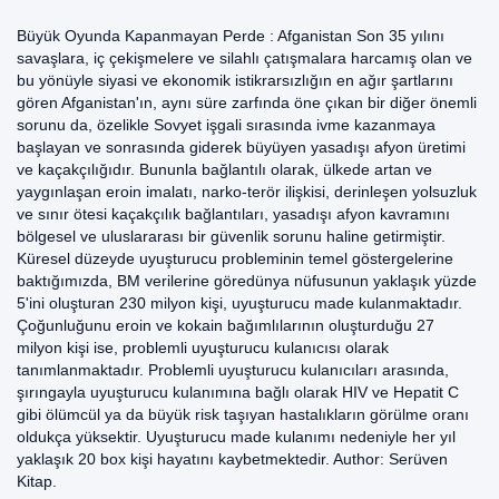
Büyük Oyunda Kapanmayan Perde : Afganistan Son 35 yılını
savaşlara, iç çekişmelere ve silahlı çatışmalara harcamış olan ve
bu yönüyle siyasi ve ekonomik istikrarsızlığın en ağır şartlarını
gören Afganistan'ın, aynı süre zarfında öne çıkan bir diğer önemli
sorunu da, özelikle Sovyet işgali sırasında ivme kazanmaya
başlayan ve sonrasında giderek büyüyen yasadışı afyon üretimi
ve kaçakçılığıdır. Bununla bağlantılı olarak, ülkede artan ve
yaygınlaşan eroin imalatı, narko-terör ilişkisi, derinleşen yolsuzluk
ve sınır ötesi kaçakçılık bağlantıları, yasadışı afyon kavramını
bölgesel ve uluslararası bir güvenlik sorunu haline getirmiştir.
Küresel düzeyde uyuşturucu probleminin temel göstergelerine
baktığımızda, BM verilerine göredünya nüfusunun yaklaşık yüzde
5'ini oluşturan 230 milyon kişi, uyuşturucu made kulanmaktadır.
Çoğunluğunu eroin ve kokain bağımlılarının oluşturduğu 27
milyon kişi ise, problemli uyuşturucu kulanıcısı olarak
tanımlanmaktadır. Problemli uyuşturucu kulanıcıları arasında,
şırıngayla uyuşturucu kulanımına bağlı olarak HIV ve Hepatit C
gibi ölümcül ya da büyük risk taşıyan hastalıkların görülme oranı
oldukça yüksektir. Uyuşturucu made kulanımı nedeniyle her yıl
yaklaşık 20 box kişi hayatını kaybetmektedir. Author: Serüven
Kitap.