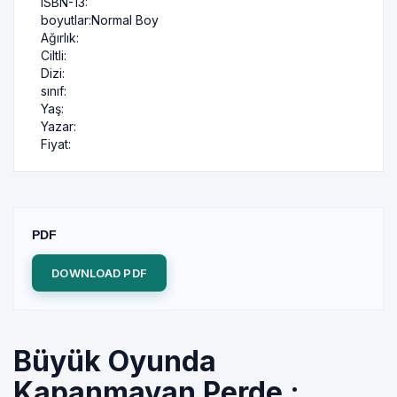
ISBN-13:
boyutlar:
Normal Boy
Ağırlık:
Ciltli:
Dizi:
sınıf:
Yaş:
Yazar:
Fiyat:
PDF
DOWNLOAD PDF
Büyük Oyunda
Kapanmayan Perde :