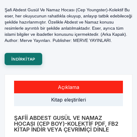
Şafi Abdest Gusül Ve Namaz Hocası (Cep Youngster)-Kolektif Bu
eser, her okuyucunun rahatlıkla okuyup, anlayıp tatbik edebileceği
şekilde hazırlanmıştır. Özelikle Abdest ve Namaz konusu
resimlerle ayrıntılı bir şekilde anlatılmaktadır. Eser, ayrıca tüm
islami bilgiler ve ibadetler konusunu içermektedir. (Arka Kapak).
Author: Merve Yayınları. Publisher: MERVE YAYINLARI.
INDIRKITAP
Açıklama
Kitap eleştirileri
ŞAFII ABDEST GUSÜL VE NAMAZ
HOCASI (CEP BOY)-KOLEKTIF PDF, FB2
KITAP INDIR VEYA ÇEVRIMIÇI DINLE