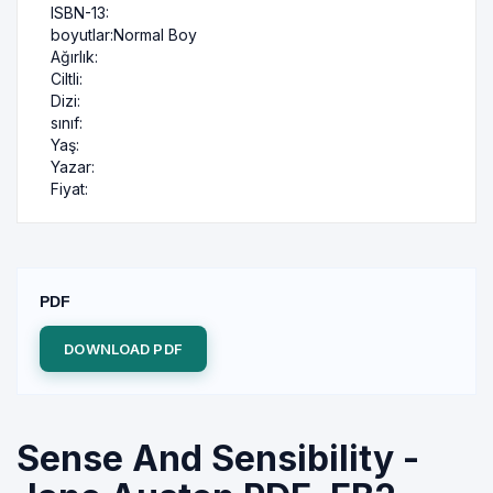
ISBN-13:
boyutlar:
Normal Boy
Ağırlık:
Ciltli:
Dizi:
sınıf:
Yaş:
Yazar:
Fiyat:
PDF
DOWNLOAD PDF
Sense And Sensibility -