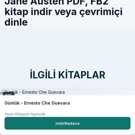
Jane Austen PDF, FB2
kitap indir veya çevrimiçi
dinle
İLGILI KITAPLAR
PDF
Günlük - Ernesto Che Guevara
Yazar:Altınpost Yayıncılık
indirBedava