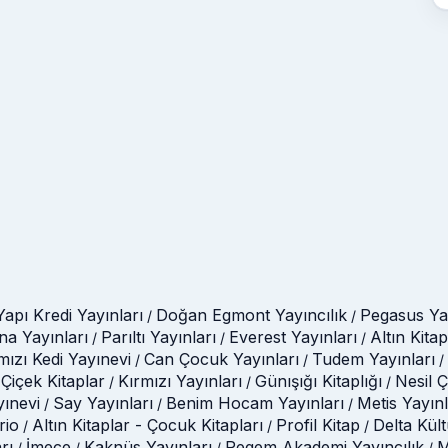
Yapı Kredi Yayınları
Doğan Egmont Yayıncılık
Pegasus Yay
/
/
na Yayınları
Parıltı Yayınları
Everest Yayınları
Altın Kitap
/
/
/
mızı Kedi Yayınevi
Can Çocuk Yayınları
Tudem Yayınları
/
/
/
Çiçek Kitaplar
Kırmızı Yayınları
Günışığı Kitaplığı
Nesil 
/
/
/
yınevi
Say Yayınları
Benim Hocam Yayınları
Metis Yayınl
/
/
/
rio
Altın Kitaplar - Çocuk Kitapları
Profil Kitap
Delta Kül
/
/
/
rı
İmece
Kaknüs Yayınları
Pegem Akademi Yayıncılık
M
/
/
/
/