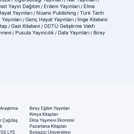
mist Yayın Dağıtım
Erdem Yayınları
Elma
/
/
ayat Yayınları
Nüans Publishing
Türk Tarih
/
/
 Yayınları
Genç Hayat Yayınları
İmge Kitabevi
/
/
itap
Gazi Kitabevi
ODTÜ Geliştirme Vakfı
/
/
yınevi
Pusula Yayıncılık
Data Yayınları
Birey
/
/
/
 Araştırma
Birey Eğitim Yayınları
Kimya Kitapları
rı Çağdaş
Elma Yayınevi Ekonomi
ı
Pazarlama Kitapları
 YGS LYS
Boğaziçi Üniversitesi