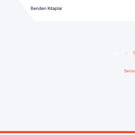
Benden Kitaplar
Ev
-
S
Serüv