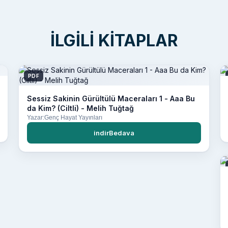
İLGILI KITAPLAR
PDF
Sessiz Sakinin Gürültülü Maceraları 1 - Aaa Bu
da Kim? (Ciltli) - Melih Tuğtağ
Yazar:Genç Hayat Yayınları
indirBedava