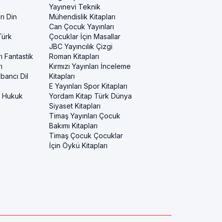
Yayınevi Teknik
rı Din
Mühendislik Kitapları
Can Çocuk Yayınları
Türk
Çocuklar İçin Masallar
JBC Yayıncılık Çizgi
ı Fantastik
Roman Kitapları
ı
Kırmızı Yayınları İnceleme
bancı Dil
Kitapları
E Yayınları Spor Kitapları
i Hukuk
Yordam Kitap Türk Dünya
Siyaset Kitapları
k
Timaş Yayınları Çocuk
Bakımı Kitapları
Timaş Çocuk Çocuklar
İçin Öykü Kitapları