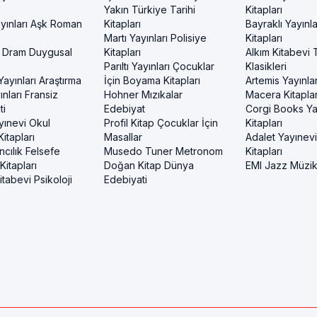
Yakın Türkiye Tarihi
Kitapları
yınları Aşk Roman
Kitapları
Bayraklı Yayınla
Martı Yayınları Polisiye
Kitapları
 Dram Duygusal
Kitapları
Alkım Kitabevi 
Parıltı Yayınları Çocuklar
Klasikleri
ayınları Araştırma
İçin Boyama Kitapları
Artemis Yayınlar
nları Fransiz
Hohner Mızıkalar
Macera Kitaplar
ti
Edebiyat
Corgi Books Ya
yınevi Okul
Profil Kitap Çocuklar İçin
Kitapları
itapları
Masallar
Adalet Yayınev
ncılık Felsefe
Musedo Tuner Metronom
Kitapları
itapları
Doğan Kitap Dünya
EMI Jazz Müzi
tabevi Psikoloji
Edebiyati