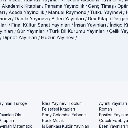
 Akademik Kitaplar
Panama Yayıncılık
Genç Timaş
Opti
/
/
/
arı
Adeda Yayıncılık
Manuel Raymond
Tutku Yayınevi
H
/
/
/
/
ınevi
Damla Yayınevi
Bilfen Yayınları
Dex Kitap
Dergah
/
/
/
/
ları
Final Kültür Sanat Yayınları
İnsan Yayınları
İndigo K
/
/
/
ınları
Gür Yayınları
Türk Dil Kurumu Yayınları
Çelik Ya
/
/
/
Dipnot Yayınları
Huzur Yayınevi
/
/
/
ayınları Türkçe
İdea Yayınevi Toplum
Ayrıntı Yayınları
Felsefesi Kitapları
Roman
ayınları Okul
Sony Colombia Yabancı
Epsilon Yayınla
itapları
Rock Müzik
Çocuk Edebiyat
yınları Matematik
İş Bankası Kültür Yayınları
Esen Yayınları