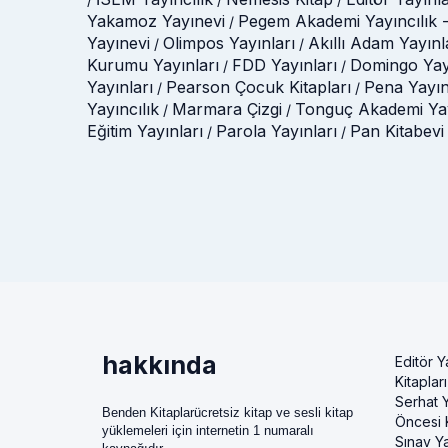
Yakamoz Yayınevi
Pegem Akademi Yayıncılık -
/
Yayınevi
Olimpos Yayınları
Akıllı Adam Yayınl
/
/
Kurumu Yayınları
FDD Yayınları
Domingo Yay
/
/
Yayınları
Pearson Çocuk Kitapları
Pena Yayın
/
/
Yayıncılık
Marmara Çizgi
Tonguç Akademi Yay
/
/
Eğitim Yayınları
Parola Yayınları
Pan Kitabevi
/
/
hakkında
Editör Y
Kitapları
Serhat Y
Benden Kitaplarücretsiz kitap ve sesli kitap
Öncesi K
yüklemeleri için internetin 1 numaralı
Sınav Ya