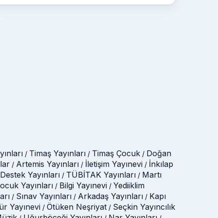
ınları
Timaş Yayınları
Timaş Çocuk
Doğan
/
/
/
lar
Artemis Yayınları
İletişim Yayınevi
İnkılap
/
/
/
Destek Yayınları
TÜBİTAK Yayınları
Martı
/
/
Çocuk Yayınları
Bilgi Yayınevi
Yediiklim
/
/
arı
Sınav Yayınları
Arkadaş Yayınları
Kapı
/
/
/
tür Yayınevi
Ötüken Neşriyat
Seçkin Yayıncılık
/
/
üzik
Uğurböceği Yayınları
Nar Yayınları
/
/
/