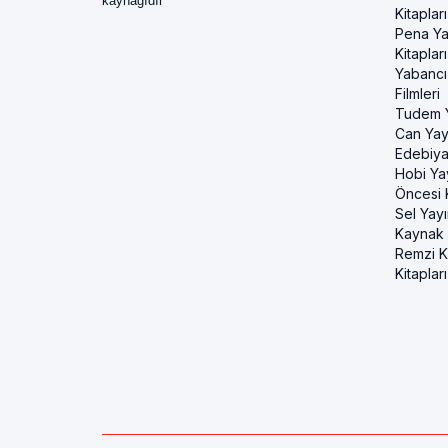
kaynağıdır
Kitapları
Pena Ya
Kitapları
Yabancı
Filmleri
Tudem Y
Can Yayı
Edebiya
Hobi Ya
Öncesi K
Sel Yayı
Kaynak K
Remzi Ki
Kitapları