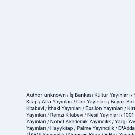
Author unknown
İş Bankası Kültür Yayınları
/
/
Kitap
Alfa Yayınları
Can Yayınları
Beyaz Bali
/
/
/
Kitabevi
İthaki Yayınları
Epsilon Yayınları
Kır
/
/
/
Yayınları
Remzi Kitabevi
Nesil Yayınları
1001 
/
/
/
Yayınları
Nobel Akademik Yayıncılık
Yargı Ya
/
/
Yayınları
Hayykitap
Palme Yayıncılık
D'Adda
/
/
/
İSEM Yayıncılık
Nemesis Kitap
Editör Yayınla
/
/
/