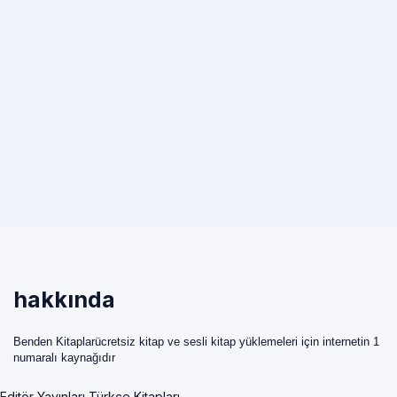
hakkında
Benden Kitaplarücretsiz kitap ve sesli kitap yüklemeleri için internetin 1
numaralı kaynağıdır
Editör Yayınları Türkçe Kitapları