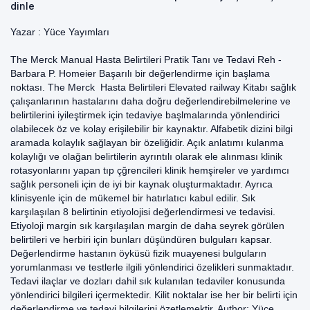
dinle
Yazar :
Yüce Yayımları
The Merck Manual Hasta Belirtileri Pratik Tanı ve Tedavi Reh -
Barbara P. Homeier Başarılı bir değerlendirme için başlama
noktası. The Merck Hasta Belirtileri Elevated railway Kitabı sağlık
çalışanlarının hastalarını daha doğru değerlendirebilmelerine ve
belirtilerini iyileştirmek için tedaviye başlmalarında yönlendirici
olabilecek öz ve kolay erişilebilir bir kaynaktır. Alfabetik dizini bilgi
aramada kolaylık sağlayan bir özeliğidir. Açık anlatımı kulanma
kolaylığı ve olağan belirtilerin ayrıntılı olarak ele alınması klinik
rotasyonlarını yapan tıp çğrencileri klinik hemşireler ve yardımcı
sağlık personeli için de iyi bir kaynak oluşturmaktadır. Ayrıca
klinisyenle için de mükemel bir hatırlatıcı kabul edilir. Sık
karşılaşılan 8 belirtinin etiyolojisi değerlendirmesi ve tedavisi.
Etiyoloji margin sık karşılaşılan margin de daha seyrek görülen
belirtileri ve herbiri için bunları düşündüren bulguları kapsar.
Değerlendirme hastanın öyküsü fizik muayenesi bulguların
yorumlanması ve testlerle ilgili yönlendirici özelikleri sunmaktadır.
Tedavi ilaçlar ve dozları dahil sık kulanılan tedaviler konusunda
yönlendirici bilgileri içermektedir. Kilit noktalar ise her bir belirti için
değerlendirme ve tedavi bilgilerini özetlemektir. Author: Yüce