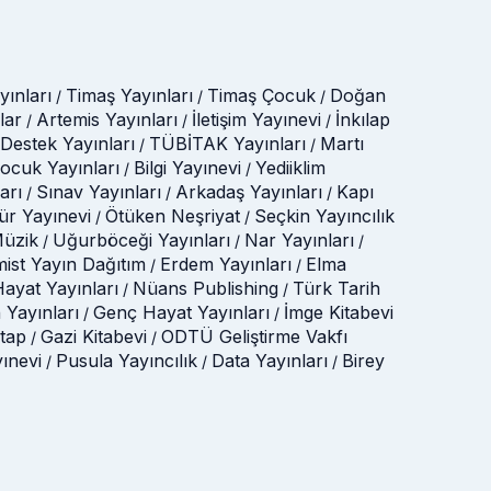
ınları
Timaş Yayınları
Timaş Çocuk
Doğan
/
/
/
lar
Artemis Yayınları
İletişim Yayınevi
İnkılap
/
/
/
Destek Yayınları
TÜBİTAK Yayınları
Martı
/
/
Çocuk Yayınları
Bilgi Yayınevi
Yediiklim
/
/
arı
Sınav Yayınları
Arkadaş Yayınları
Kapı
/
/
/
tür Yayınevi
Ötüken Neşriyat
Seçkin Yayıncılık
/
/
üzik
Uğurböceği Yayınları
Nar Yayınları
/
/
/
mist Yayın Dağıtım
Erdem Yayınları
Elma
/
/
ayat Yayınları
Nüans Publishing
Türk Tarih
/
/
 Yayınları
Genç Hayat Yayınları
İmge Kitabevi
/
/
itap
Gazi Kitabevi
ODTÜ Geliştirme Vakfı
/
/
yınevi
Pusula Yayıncılık
Data Yayınları
Birey
/
/
/