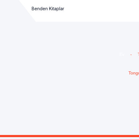
Benden Kitaplar
Ev
-
Tongu