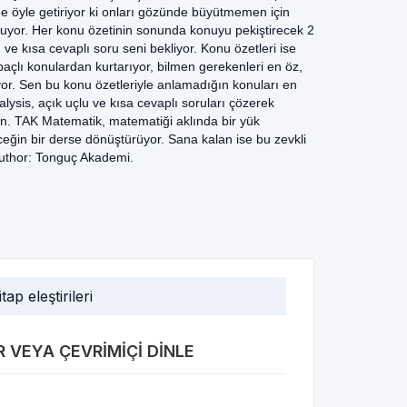
t de öyle getiriyor ki onları gözünde büyütmemen için
uyor. Her konu özetinin sonunda konuyu pekiştirecek 2
 ve kısa cevaplı soru seni bekliyor. Konu özetleri ise
açlı konulardan kurtarıyor, bilmen gerekenleri en öz,
uyor. Sen bu konu özetleriyle anlamadığın konuları en
lysis, açık uçlu ve kısa cevaplı soruları çözerek
n. TAK Matematik, matematiği aklında bir yük
ceğin bir derse dönüştürüyor. Sana kalan ise bu zevkli
Author: Tonguç Akademi.
itap eleştirileri
 VEYA ÇEVRIMIÇI DINLE