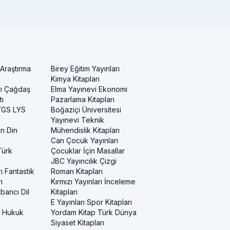
 Araştırma
Birey Eğitim Yayınları
Kimya Kitapları
rı Çağdaş
Elma Yayınevi Ekonomi
ı
Pazarlama Kitapları
 YGS LYS
Boğaziçi Üniversitesi
Yayınevi Teknik
rı Din
Mühendislik Kitapları
Can Çocuk Yayınları
Türk
Çocuklar İçin Masallar
JBC Yayıncılık Çizgi
ı Fantastik
Roman Kitapları
ı
Kırmızı Yayınları İnceleme
bancı Dil
Kitapları
E Yayınları Spor Kitapları
i Hukuk
Yordam Kitap Türk Dünya
Siyaset Kitapları