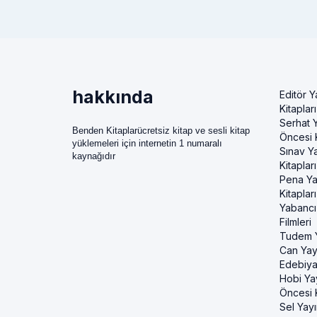
hakkında
Editör Y
Kitapları
Serhat Y
Benden Kitaplarücretsiz kitap ve sesli kitap
Öncesi K
yüklemeleri için internetin 1 numaralı
Sınav Ya
kaynağıdır
Kitapları
Pena Ya
Kitapları
Yabancı
Filmleri
Tudem Y
Can Yayı
Edebiya
Hobi Ya
Öncesi K
Sel Yayı