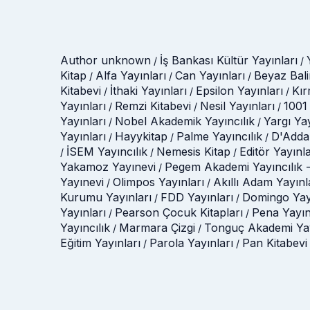
Author unknown
İş Bankası Kültür Yayınları
/
/
Kitap
Alfa Yayınları
Can Yayınları
Beyaz Bali
/
/
/
Kitabevi
İthaki Yayınları
Epsilon Yayınları
Kır
/
/
/
Yayınları
Remzi Kitabevi
Nesil Yayınları
1001 
/
/
/
Yayınları
Nobel Akademik Yayıncılık
Yargı Ya
/
/
Yayınları
Hayykitap
Palme Yayıncılık
D'Adda
/
/
/
İSEM Yayıncılık
Nemesis Kitap
Editör Yayınla
/
/
/
Yakamoz Yayınevi
Pegem Akademi Yayıncılık -
/
Yayınevi
Olimpos Yayınları
Akıllı Adam Yayınl
/
/
Kurumu Yayınları
FDD Yayınları
Domingo Yay
/
/
Yayınları
Pearson Çocuk Kitapları
Pena Yayın
/
/
Yayıncılık
Marmara Çizgi
Tonguç Akademi Yay
/
/
Eğitim Yayınları
Parola Yayınları
Pan Kitabevi
/
/