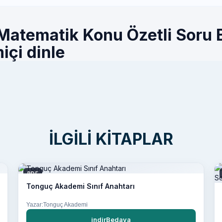
atematik Konu Özetli Soru 
içi dinle
İLGILI KITAPLAR
PDF
Tonguç Akademi Sınıf Anahtarı
Yazar:Tonguç Akademi
indirBedava