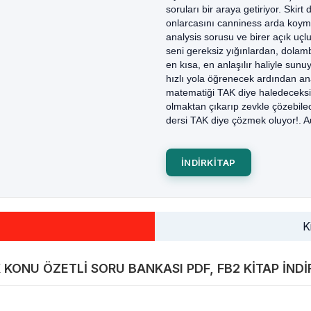
soruları bir araya getiriyor. Skir
onlarcasını canniness arda koym
analysis sorusu ve birer açık uçlu
seni gereksiz yığınlardan, dolamb
en kısa, en anlaşılır haliyle sun
hızlı yola öğrenecek ardından ana
matematiği TAK diye haledeceksi
olmaktan çıkarıp zevkle çözebile
dersi TAK diye çözmek oluyor!. 
INDIRKITAP
K
ONU ÖZETLI SORU BANKASI PDF, FB2 KITAP INDIR