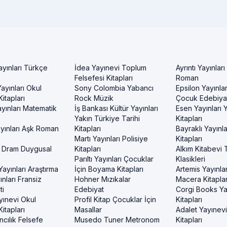
ayınları Türkçe
İdea Yayınevi Toplum
Ayrıntı Yayınları
Felsefesi Kitapları
Roman
ayınları Okul
Sony Colombia Yabancı
Epsilon Yayınla
itapları
Rock Müzik
Çocuk Edebiyat
yınları Matematik
İş Bankası Kültür Yayınları
Esen Yayınları
Yakın Türkiye Tarihi
Kitapları
yınları Aşk Roman
Kitapları
Bayraklı Yayınla
Martı Yayınları Polisiye
Kitapları
 Dram Duygusal
Kitapları
Alkım Kitabevi 
Parıltı Yayınları Çocuklar
Klasikleri
ayınları Araştırma
İçin Boyama Kitapları
Artemis Yayınlar
nları Fransiz
Hohner Mızıkalar
Macera Kitaplar
ti
Edebiyat
Corgi Books Ya
yınevi Okul
Profil Kitap Çocuklar İçin
Kitapları
itapları
Masallar
Adalet Yayınev
ncılık Felsefe
Musedo Tuner Metronom
Kitapları