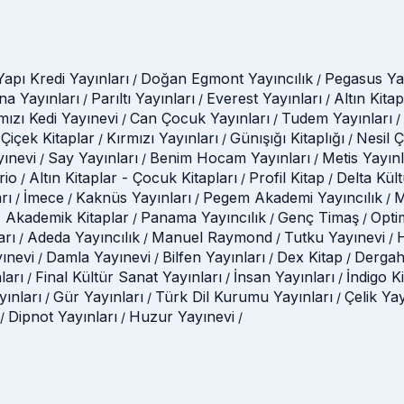
Yapı Kredi Yayınları
Doğan Egmont Yayıncılık
Pegasus Yay
/
/
na Yayınları
Parıltı Yayınları
Everest Yayınları
Altın Kitap
/
/
/
mızı Kedi Yayınevi
Can Çocuk Yayınları
Tudem Yayınları
/
/
/
Çiçek Kitaplar
Kırmızı Yayınları
Günışığı Kitaplığı
Nesil 
/
/
/
yınevi
Say Yayınları
Benim Hocam Yayınları
Metis Yayınl
/
/
/
rio
Altın Kitaplar - Çocuk Kitapları
Profil Kitap
Delta Kül
/
/
/
rı
İmece
Kaknüs Yayınları
Pegem Akademi Yayıncılık
M
/
/
/
/
 Akademik Kitaplar
Panama Yayıncılık
Genç Timaş
Opti
/
/
/
arı
Adeda Yayıncılık
Manuel Raymond
Tutku Yayınevi
H
/
/
/
/
ınevi
Damla Yayınevi
Bilfen Yayınları
Dex Kitap
Dergah
/
/
/
/
ları
Final Kültür Sanat Yayınları
İnsan Yayınları
İndigo K
/
/
/
ınları
Gür Yayınları
Türk Dil Kurumu Yayınları
Çelik Ya
/
/
/
Dipnot Yayınları
Huzur Yayınevi
/
/
/