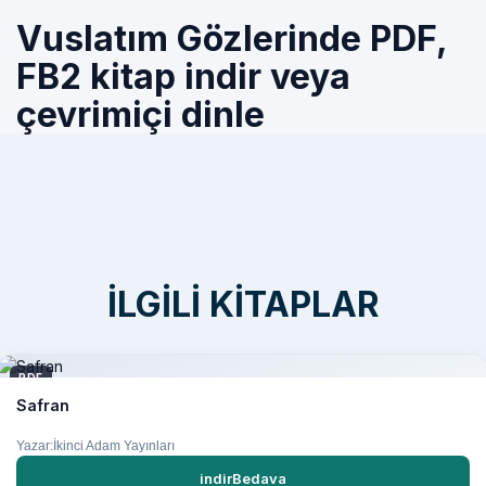
Vuslatım Gözlerinde PDF,
FB2 kitap indir veya
çevrimiçi dinle
İLGILI KITAPLAR
PDF
Safran
Yazar:İkinci Adam Yayınları
indirBedava