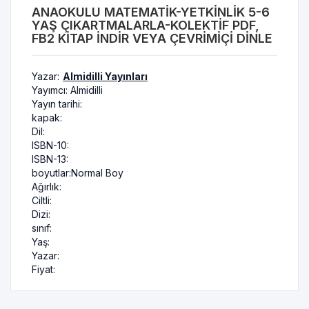
ANAOKULU MATEMATIK-YETKINLIK 5-6
YAŞ ÇIKARTMALARLA-KOLEKTIF PDF,
FB2 KITAP INDIR VEYA ÇEVRIMIÇI DINLE
Yazar:
Almidilli Yayınları
Yayımcı:
Almidilli
Yayın tarihi:
kapak:
Dil:
ISBN-10:
ISBN-13:
boyutlar:
Normal Boy
Ağırlık:
Ciltli:
Dizi:
sınıf:
Yaş:
Yazar:
Fiyat: