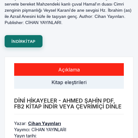
servete bereket Mahzendeki kanlı çuval Hamal'ın duası Cimri
zenginin pişmanlığı Veysel Karani'de ane sevgisi Hz. İbrahim (as)
ile Azrail Anesini küfe ile taşıyan genç. Author: Cihan Yayınları.
Publisher: CİHAN YAYINLARI.
INDIRKITAP
Açıklama
Kitap eleştirileri
DINI HIKAYELER - AHMED ŞAHIN PDF,
FB2 KITAP INDIR VEYA ÇEVRIMIÇI DINLE
Yazar:
Cihan Yayınları
Yayımcı:
CİHAN YAYINLARI
Yayın tarihi: