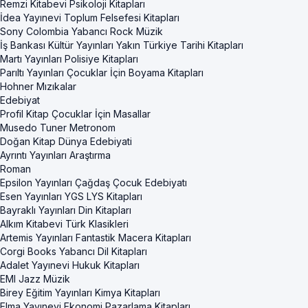
Remzi Kitabevi Psikoloji Kitapları
İdea Yayınevi Toplum Felsefesi Kitapları
Sony Colombia Yabancı Rock Müzik
İş Bankası Kültür Yayınları Yakın Türkiye Tarihi Kitapları
Martı Yayınları Polisiye Kitapları
Parıltı Yayınları Çocuklar İçin Boyama Kitapları
Hohner Mızıkalar
Edebiyat
Profil Kitap Çocuklar İçin Masallar
Musedo Tuner Metronom
Doğan Kitap Dünya Edebiyati
Ayrıntı Yayınları Araştırma
Roman
Epsilon Yayınları Çağdaş Çocuk Edebiyatı
Esen Yayınları YGS LYS Kitapları
Bayraklı Yayınları Din Kitapları
Alkım Kitabevi Türk Klasikleri
Artemis Yayınları Fantastik Macera Kitapları
Corgi Books Yabancı Dil Kitapları
Adalet Yayınevi Hukuk Kitapları
EMI Jazz Müzik
Birey Eğitim Yayınları Kimya Kitapları
Elma Yayınevi Ekonomi Pazarlama Kitapları