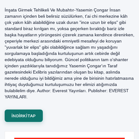
İnşata Girmek Tehlikeli Ve Mubahtır-Yasemin Çongar İnsan
zamanın içinden beli belirsiz süzülürken, t'ai chi merkezine kâh
çok yakın kâh alabildiğine uzak duran "ince uzun bir elips" gibi
standard biraz kırılgan mı, yoksa geçerken bıraktığı bariz izle
başka hayatların yörüngesini çizerek zamana kendince direnirken,
çeperiyle merkezi arasındaki emniyetli mesafeyi de koruyan
"yuvarlak bir elips" gibi olabildiğince sağlam mı yaşadığını
sorgulamaya başladığında kurtuluşunun artık cebirde değil
edebiyata olduğunu biliyorum. Güncel politikanın tam o'shanter
içinden yazdıklarıyla tanıdığımız Yasemin Çongar'ın Taraf
gazetesindeki Exlibris yazılarından oluşan bu kitap, aslında
nerede olduğunu iyi bildiğimiz ama yine de birisinin hatırlatmasına
ihtiyaç duyduğumuz kurtuluşumuzu her elimizi atığımızda
bulabilelim diye. Author: Everest Yayınları. Publisher: EVEREST
YAYINLARI.
INDIRKITAP