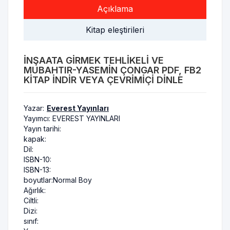
Açıklama
Kitap eleştirileri
İNŞAATA GIRMEK TEHLIKELI VE
MUBAHTIR-YASEMIN ÇONGAR PDF, FB2
KITAP INDIR VEYA ÇEVRIMIÇI DINLE
Yazar:
Everest Yayınları
Yayımcı:
EVEREST YAYINLARI
Yayın tarihi:
kapak:
Dil:
ISBN-10:
ISBN-13:
boyutlar:
Normal Boy
Ağırlık:
Ciltli:
Dizi:
sınıf: