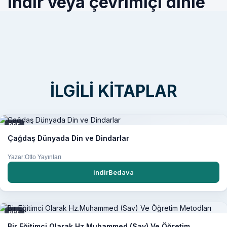
indir veya çevrimiçi dinle
İLGILI KITAPLAR
PDF
Çağdaş Dünyada Din ve Dindarlar
Yazar:Otto Yayınları
indirBedava
PDF
Bir Eğitimci Olarak Hz.Muhammed (Sav) Ve Öğretim