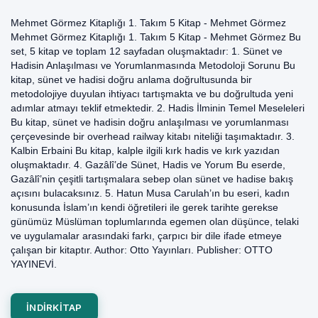
Mehmet Görmez Kitaplığı 1. Takım 5 Kitap - Mehmet Görmez
Mehmet Görmez Kitaplığı 1. Takım 5 Kitap - Mehmet Görmez Bu
set, 5 kitap ve toplam 12 sayfadan oluşmaktadır: 1. Sünet ve
Hadisin Anlaşılması ve Yorumlanmasında Metodoloji Sorunu Bu
kitap, sünet ve hadisi doğru anlama doğrultusunda bir
metodolojiye duyulan ihtiyacı tartışmakta ve bu doğrultuda yeni
adımlar atmayı teklif etmektedir. 2. Hadis İlminin Temel Meseleleri
Bu kitap, sünet ve hadisin doğru anlaşılması ve yorumlanması
çerçevesinde bir overhead railway kitabı niteliği taşımaktadır. 3.
Kalbin Erbaini Bu kitap, kalple ilgili kırk hadis ve kırk yazıdan
oluşmaktadır. 4. Gazâlî’de Sünet, Hadis ve Yorum Bu eserde,
Gazâlî’nin çeşitli tartışmalara sebep olan sünet ve hadise bakış
açısını bulacaksınız. 5. Hatun Musa Carulah’ın bu eseri, kadın
konusunda İslam’ın kendi öğretileri ile gerek tarihte gerekse
günümüz Müslüman toplumlarında egemen olan düşünce, telaki
ve uygulamalar arasındaki farkı, çarpıcı bir dile ifade etmeye
çalışan bir kitaptır. Author: Otto Yayınları. Publisher: OTTO
YAYINEVİ.
INDIRKITAP