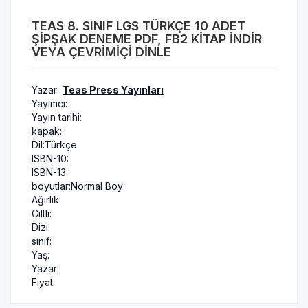
TEAS 8. SINIF LGS TÜRKÇE 10 ADET
ŞIPŞAK DENEME PDF, FB2 KITAP INDIR
VEYA ÇEVRIMIÇI DINLE
Yazar:
Teas Press Yayınları
Yayımcı:
Yayın tarihi:
kapak:
Dil:
Türkçe
ISBN-10:
ISBN-13:
boyutlar:
Normal Boy
Ağırlık:
Ciltli:
Dizi:
sınıf:
Yaş:
Yazar:
Fiyat: