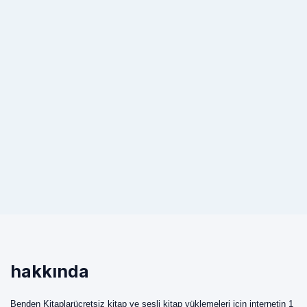
hakkında
Benden Kitaplarücretsiz kitap ve sesli kitap yüklemeleri için internetin 1