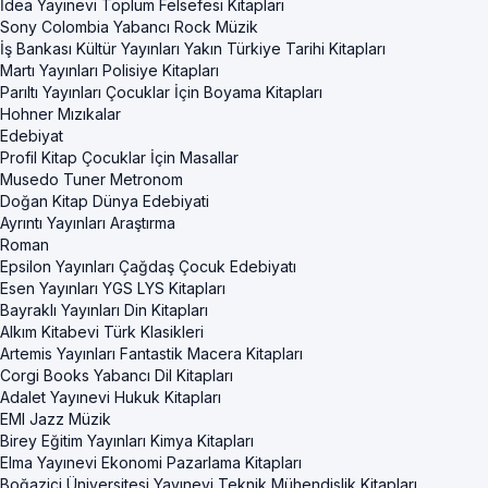
İdea Yayınevi Toplum Felsefesi Kitapları
Sony Colombia Yabancı Rock Müzik
İş Bankası Kültür Yayınları Yakın Türkiye Tarihi Kitapları
Martı Yayınları Polisiye Kitapları
Parıltı Yayınları Çocuklar İçin Boyama Kitapları
Hohner Mızıkalar
Edebiyat
Profil Kitap Çocuklar İçin Masallar
Musedo Tuner Metronom
Doğan Kitap Dünya Edebiyati
Ayrıntı Yayınları Araştırma
Roman
Epsilon Yayınları Çağdaş Çocuk Edebiyatı
Esen Yayınları YGS LYS Kitapları
Bayraklı Yayınları Din Kitapları
Alkım Kitabevi Türk Klasikleri
Artemis Yayınları Fantastik Macera Kitapları
Corgi Books Yabancı Dil Kitapları
Adalet Yayınevi Hukuk Kitapları
EMI Jazz Müzik
Birey Eğitim Yayınları Kimya Kitapları
Elma Yayınevi Ekonomi Pazarlama Kitapları
Boğaziçi Üniversitesi Yayınevi Teknik Mühendislik Kitapları