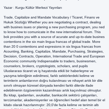
Yazar :
Kurgu Kültür Merkezi Yayınları
Trade, Capitalize and Mandate Vocabulary / Ticaret, Finans ve
Hukuk Sözlüğü Whether you are negotiating a contract, dealing
with busines isues or planing a new purchasing program, you ned
to know how to comunicate in the new international forum. This
bok provides you with a source of acurate and up-to-date busines
contentions in the six main lingua francas of global trade. More
than 20 0 contentions and expresions in six lingua francas from
Acounting, Banking, Capitalize, Mandate, Purchasing, Strategies,
Decision, Contracts, Operation, International Trade and European
Economic community Indispensable to traders, businesmen,
counselors, brokers, cryptologists, scholars, and pupils
Uluslararası ticaret ve iş hayatında etkili bir haberleşme ve
yazışma tekniğinin edinilmesi, farklı sektörlerdeki kelime ve
terimlerin anlamlarının doğru kulanılması ve nihayet artık bir dile
sınırlı olmayan küresel dünyada kendini farklı dilerde ifade
edebilmenin özgüveninin kazanılması artık kaçınılmaz olmuştur.
Bu kitap, işadamları, avukatlar, bankacılık sektörü çalışanları,
tercümanlar, akademisyenler ve öğrencileri hedef alan temel bir el
kitabı olarak hazırlanmıştır: 20,0'de fazla kelime ve terimin altı