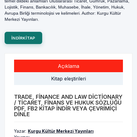
temel dildeki anlamları Uluslararası Ticaret, Gümrük, Pazarlama,
Lojistik, Finans, Bankacılık, Muhasebe, İhale, Yönetim, Hukuk,
Avrupa Birliği terminolojisi ve kelimeleri. Author: Kurgu Kültür
Merkezi Yayınları.
INDIRKITAP
Açıklama
Kitap eleştirileri
TRADE, FINANCE AND LAW DICTIONARY
/ TICARET, FINANS VE HUKUK SÖZLÜĞÜ
PDF, FB2 KITAP INDIR VEYA ÇEVRIMIÇI
DINLE
Yazar:
Kurgu Kültür Merkezi Yayınları